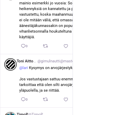
mainio esimerkki jo vuosia: Sosiaaliturvan 
heikennyksiä on kannatettu ja parantamista 
vastustettu, koska maahanmuuttajat hyötyisivät - sillä 
ei ole mitään väliä, että omassa 
äänestäjäkunnassakin on populismilla ja 
vihanlietsonnalla houkuteltuna sosiaaliturvan 
käyttäjiä.
0
Toni Aittoniemi
@gimulnautti@mastodon.green
10. helmik. 2025
@
lari
 Kysymys on arvojärjestyksestä. 
Jos vastustajaan sattuu enemmän kuin minuun, se 
tarkoittaa että olen silti arvojärjestyksessä 
yläpuolella, ja se riittää.
0
TimoP
@TimoP
10. helmik. 2025