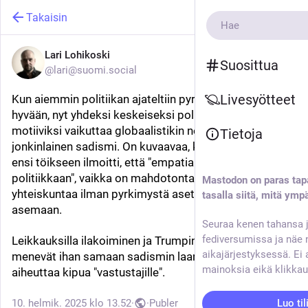
Takaisin
Lari Lohikoski
Suosittua
@lari@suomi.social
Livesyötteet
Kun aiemmin politiikan ajateltiin pyrkivän yhteiseen 
hyvään, nyt yhdeksi keskeiseksi poliittisen toiminnan 
motiiviksi vaikuttaa globaalistikin nousseen 
Tietoja
jonkinlainen sadismi. On kuvaavaa, kuinka Riikka Purra 
ensi töikseen ilmoitti, että "empatia ei kuulu 
politiikkaan", vaikka on mahdotonta rakentaa 
Mastodon on paras tap
yhteiskuntaa ilman pyrkimystä asettua toisen 
tasalla siitä, mitä ympä
asemaan.
Seuraa kenen tahansa j
fediversumissa ja näe 
Leikkauksilla ilakoiminen ja Trumpin kostotoimet 
aikajärjestyksessä. Ei 
menevät ihan samaan sadismin laariin: tavoitteena on 
mainoksia eikä klikkau
aiheuttaa kipua "vastustajille".
10. helmik. 2025 klo 13.52
·
·
Publer
Luo til