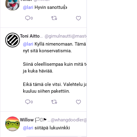
@
lari
 Hyvin sanottu👍
0
Toni Aittoniemi
@gimulnautti@mastodon.green
10. helmik. 2025
@
lari
 Kyllä nimenomaan. Tämä on määritelmällisesti 
nyt sitä konservatismia.
Siinä oleellisempaa kuin mitä tehdään on se kuka saa 
ja kuka häviää.
Eikä tämä ole vitsi. Valehtelu ja korulauseet syistä 
kuuluu siihen pakettiin.
0
Willow 🏳️‍⚧️🏴🇵🇸
@whangdoodler@piipitin.fi
10. helmik. 2025
@
lari
 siitäpä lukuvinkki