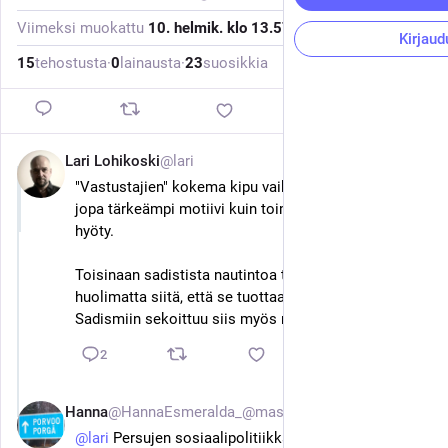
Viimeksi muokattu
10. helmik. klo 13.57
Kirjaud
15
tehostusta
·
0
lainausta
·
23
suosikkia
Lari Lohikoski
@lari
10. helmik. 2025
*
"Vastustajien" kokema kipu vaikutaa olevan toisinaan 
jopa tärkeämpi motiivi kuin toimien kautta saavutettu 
hyöty. 
Toisinaan sadistista nautintoa tavoitellaan jopa 
huolimatta siitä, että se tuottaa kipua itsellekin. 
Sadismiin sekoittuu siis myös masokismia.
2
Hanna
@HannaEsmeralda_@masto.ai
10. helmik. 2025
@
lari
 Persujen sosiaalipolitiikkahan on ollut tästä 