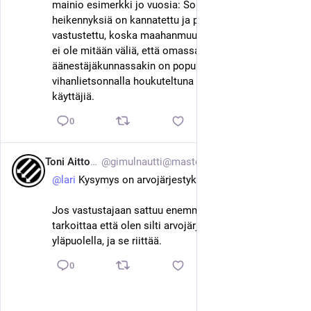
mainio esimerkki jo vuosia: Sosiaaliturvan 
heikennyksiä on kannatettu ja parantamista 
vastustettu, koska maahanmuuttajat hyötyisivät - sillä 
ei ole mitään väliä, että omassa 
äänestäjäkunnassakin on populismilla ja 
vihanlietsonnalla houkuteltuna sosiaaliturvan 
käyttäjiä.
0
Toni Aittoniemi
@gimulnautti@mastodon.green
10. helmik. 2025
@
lari
 Kysymys on arvojärjestyksestä. 
Jos vastustajaan sattuu enemmän kuin minuun, se 
tarkoittaa että olen silti arvojärjestyksessä 
yläpuolella, ja se riittää.
0