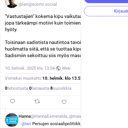
@lari@suomi.social
Kirjaud
"Vastustajien" kokema kipu vaikutaa olevan toisinaan 
jopa tärkeämpi motiivi kuin toimien kautta saavutettu 
hyöty. 
Toisinaan sadistista nautintoa tavoitellaan jopa 
huolimatta siitä, että se tuottaa kipua itsellekin. 
Sadismiin sekoittuu siis myös masokismia.
10. helmik. 2025 klo 13.54
·
·
Web
Viimeksi muokattu
10. helmik. klo 13.57
0
tehostusta
·
0
lainausta
·
8
suosikkia
Hanna
@HannaEsmeralda_@masto.ai
10. helmik. 2025
@
lari
 Persujen sosiaalipolitiikkahan on ollut tästä 