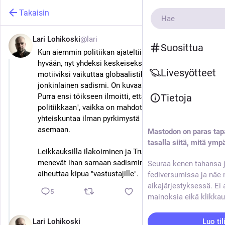
Takaisin
Lari Lohikoski
@lari
10. helmik. 2025
*
Suosittua
Kun aiemmin politiikan ajateltiin pyrkivän yhteiseen 
hyvään, nyt yhdeksi keskeiseksi poliittisen toiminnan 
Livesyötteet
motiiviksi vaikuttaa globaalistikin nousseen 
jonkinlainen sadismi. On kuvaavaa, kuinka Riikka 
Purra ensi töikseen ilmoitti, että "empatia ei kuulu 
Tietoja
politiikkaan", vaikka on mahdotonta rakentaa 
yhteiskuntaa ilman pyrkimystä asettua toisen 
asemaan.
Mastodon on paras tap
tasalla siitä, mitä ympä
Leikkauksilla ilakoiminen ja Trumpin kostotoimet 
menevät ihan samaan sadismin laariin: tavoitteena on 
Seuraa kenen tahansa j
aiheuttaa kipua "vastustajille".
fediversumissa ja näe 
aikajärjestyksessä. Ei 
5
mainoksia eikä klikkau
Lari Lohikoski
Luo til